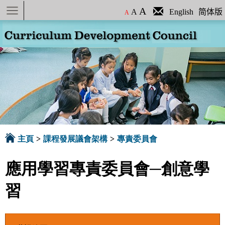
A
A
English
简体版
A
主頁
>
課程發展議會架構
>
專責委員會
應用學習專責委員會─創意學
習