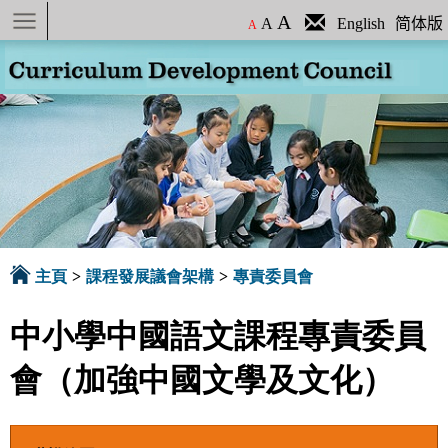
A
A
English
简体版
A
主頁
>
課程發展議會架構
>
專責委員會
中小學中國語文課程專責委員
會（加強中國文學及文化）