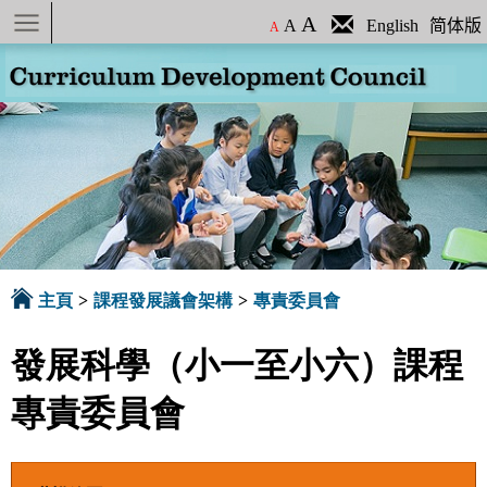
A
A
English
简体版
A
主頁
>
課程發展議會架構
>
專責委員會
發展科學（小一至小六）課程
專責委員會