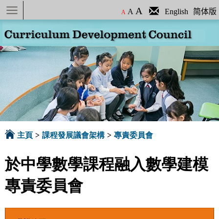
A
A
English
简体版
A
主頁
>
課程發展議會架構
>
專責委員會
於中學數學課程融入數學建模
專責委員會