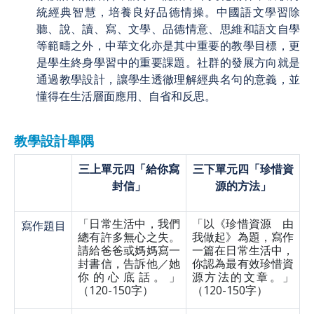
統經典智慧，培養良好品德情操。中國語文學習除
聽、說、讀、寫、文學、品德情意、思維和語文自學
等範疇之外，中華文化亦是其中重要的教學目標，更
是學生終身學習中的重要課題。社群的發展方向就是
通過教學設計，讓學生透徹理解經典名句的意義，並
懂得在生活層面應用、自省和反思。
教學設計舉隅
三上單元四「給你寫
三下單元四「珍惜資
封信」
源的方法」
「日常生活中，我們
「以《珍惜資源 由
寫作題目
總有許多無心之失。
我做起》為題，寫作
請給爸爸或媽媽寫一
一篇在日常生活中，
封書信，告訴他／她
你認為最有效珍惜資
你的心底話。」
源方法的文章。」
（120-150字）
（120-150字）