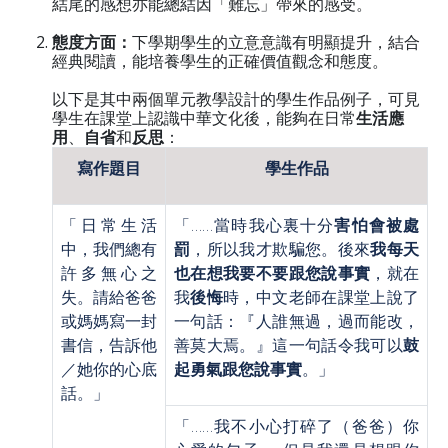
結尾的感想亦能總結因「難忘」帶來的感受。
態度方面：
下學期學生的立意意識有明顯提升，結合
經典閱讀，能培養學生的正確價值觀念和態度。
以下是其中兩個單元教學設計的學生作品例子，可見
學生在課堂上認識中華文化後，能夠在日常
生活應
用
、
自省
和
反思
：
寫作題目
學生作品
「日常生活
「……當時我心裏十分
害怕會被處
中，我們總有
罰
，所以我才欺騙您。後來
我每天
許多無心之
也在想我要不要跟您說事實
，就在
失。請給爸爸
我
後悔
時，中文老師在課堂上說了
或媽媽寫一封
一句話：『人誰無過，過而能改，
書信，告訴他
善莫大焉。』這一句話令我可以
鼓
／她你的心底
起勇氣跟您說事實
。」
話。」
「……我不小心打碎了（爸爸）你