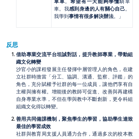
單車
。
希望有一天能夠學懂
騎單
車。我
感到身邊的人有關心自己
。
我學到
事情有很多解決辦法
。」
反思
借助專業交流平台坦誠對話，提升教師專業，帶動組
織文化轉變
沙官小的課程發展主任發揮中層管理人的角色，在建
立社群時擔當「分工、協調、溝通、監察、評鑑」的
角色，充分賦權予社群的每一位成員，讓他們享有自
主權與擁有權。增能後的教師可促進、改善與再建構
自身專業水準，不但在學與教中不斷創新，更令科組
組織文化得以轉變。
善用共同備課機制，聚焦學生的學習，協助學生達致
最佳的學習成效
社群與教育局支援人員通力合作，通過多次的校本教