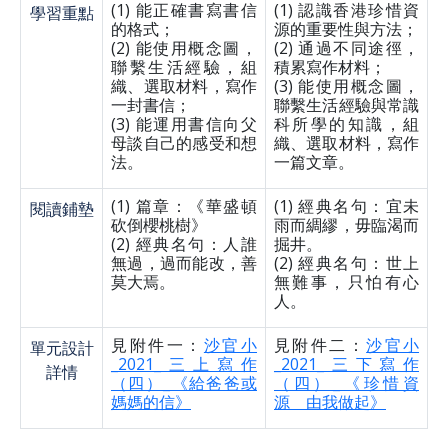
(1) 能正確書寫書信
(1) 認識香港珍惜資
學習重點
的格式；
源的重要性與方法；
(2) 能使用概念圖，
(2) 通過不同途徑，
聯繫生活經驗，組
積累寫作材料；
織、選取材料，寫作
(3) 能使用概念圖，
一封書信；
聯繫生活經驗與常識
(3) 能運用書信向父
科所學的知識，組
母談自己的感受和想
織、選取材料，寫作
法。
一篇文章。
(1) 篇章：《華盛頓
(1) 經典名句：宜未
閱讀鋪墊
砍倒櫻桃樹》
雨而綢繆，毋臨渴而
(2) 經典名句：人誰
掘井。
無過，過而能改，善
(2) 經典名句：世上
莫大焉。
無難事，只怕有心
人。
見附件一：
沙官小
見附件二：
沙官小
單元設計
_2021_三上寫作
_2021_三下寫作
詳情
（四）_《給爸爸或
（四）_《珍惜資
媽媽的信》
源 由我做起》