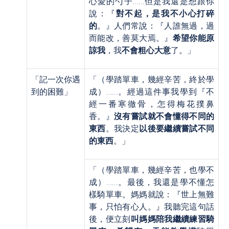
心愛的勺子……但是我還是想跟你
說：『
對不起，是我不小心打碎
的
。』人們常說：『人誰無過，過
而能改，善莫大焉。』
希望你能原
諒我
，我
不會粗心大意
了。」
「記一次你遇
「（學踏單車，幾經辛苦，終於學
到的困難」
成）……。經過這件事我學到『不
經一番寒徹骨，怎得梅花撲鼻
香。』
沒有嘗試就不會懂得不同的
東西
。我決定
以後要繼續嘗試不同
的東西
。」
「（學踏單車，幾經辛苦，也學不
成）……。最後，我還是學不懂怎
樣騎單車。媽媽就說：『世上無難
事，只怕有心人。』我聽完這句話
後，便立刻
叫媽媽陪我繼續練習騎