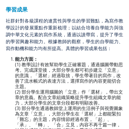
學習成果
社群針對各級課程的連貫性與學生的學習難點，為寫作教
學設計的發展重點作重新梳理；以結合培養自學能力與強
調中華文化元素的寫作系統，通過以讀帶寫，提升了學生
的學習興趣和能力。根據教師的觀察，學生的自學能力、
寫作動機和能力均有所提高。具體的學習成果包括：
能力方面：
(1) 教學設計有效幫助學生正確審題，通過腦圖帶動思
考。完成課堂後，大部分學生都可初步建立「立意」
的意識，「選材」經過取捨，學生帶著目的寫作，改
善了流水帳式的表達方法，選擇寫作的內容更能切合
主題。
(2) 部分學生運用腦圖的「立意」作「選材」，帶出文
章的意義。配合文章組織策略提升學生組織文章的能
力，大部分學生的文章分段都有明顯改善。
(3) 部分學生通過教師堂上運用的生活例子與視覺圖象
為文章「立意」，大部分學生在「選材」上都能緊扣
「難忘」的主題，內容情節經過布置，「起」、
「承」、「轉」、「合」立見，內容不再千篇一律，