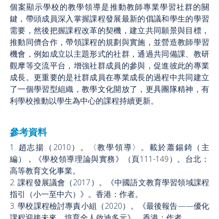
個案顯示學校的教學領導是推動教師專業學習社群的關
鍵，帶頭成員深入掌握課程發展最新的倡議和學生的學習
需要，然後把握課程改革的契機，建立共同願景與目標，
推動同儕合作，帶領課程的規劃與實施，並營造教師學習
機會，例如成立以主題形式的社群，通過共同備課、教研
觀摩等交流平台，增強社群成員的參與，促進彼此的專業
成長。更重要的是社群成員在專業成長的過程中共同建立
了一個學習型組織，教學文化開放了，更具團隊精神，有
利學校推動以學生為中心的課程持續更新。
參考資料
1. 趙志揚（2010）。〈教學領導〉。載於蕭錫錡（主
編），《學校領導理論與實務》（頁111-149）。台北：
高等教育文化事業。
2. 課程發展議會（2017）。《中國語文教育學習領域課程
指引（小一至中六）》。香港：作者。
3. 學校課程檢討專責小組（2020）。《最後報告——優化
課程迎接未來，培育全人啟迪多元》。香港：作者。