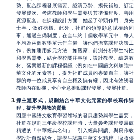
勢、配合課程發展需要、認清形勢、揚長補短、訂定
發展優次、考慮教師和學生需要與其準備程度、善用
資源配套。在課程設計方面，她起了帶頭作用，身先
士卒，做好榜樣。此外，社群的領導願意賦權給同
事，通過主備制度，在全年約十個教學單元中，每人
平均為兩個教學單元作主備，讓他們擔當課程決策工
作，例如運用多元方法，如觀察、前測分析學生特性
和學習需要，結合學校關注事項，設計教學、編選教
材、落實最新的課程倡議（例如在中國語文科加強中
華文化的元素等），提升社群成員的專業自主，讓社
群的每一位成員享有自主權及擁有權，因此有效誘發
教師內在動機，全心全意推動課程發展，發展社群。
採主題形式，規劃結合中華文化元素的學校寫作課
程，提升學與教的質量
因應中國語文教育學習領域的發展趨勢與學生需要，
社群在規劃三年級學校課程時，大量參考課程發展處
精選的「中華經典名句」，引入經典閱讀、與寫作教
學設計自然結合，讓學生認識中華文化精粹，吸收傳