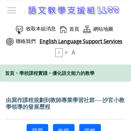
收取本組消息
首頁
網站地圖
聯絡我們
English Language Support Services
A
A
A
首頁
>
學校課程實踐
>
優化語文能力的教學
由寫作課程規劃到教師專業學習社群──沙官小教
學領導的發展歷程
背景
年級
策略