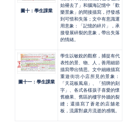
始褪去了」和腦海記憶中「歡
圖十：學生課業
樂景象」的間接描寫，抒發感
到可惜和失落；文中有意識運
用意象：「記憶的碎片」，承
接發展碎裂的意象，帶出失落
的情緒。
學生以敏銳的觀察，捕捉有代
表性的景、物、人，善用細節
描寫帶出情思。文中細緻描寫
重遊街坊小店所見的景象：
圖十一：學生課業
「天花板風扇」、「招牌的刻
字」、各式各樣孩子喜愛的懷
舊糖果、舊區的樓宇外牆的裂
縫；還描寫了蒼老的店舖老
板，流露對歲月流逝的感慨。