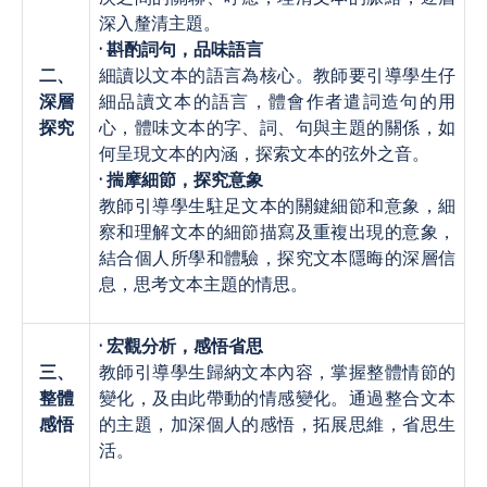
深入釐清主題。
· 斟酌詞句，品味語言
二、
細讀以文本的語言為核心。教師要引導學生仔
深層
細品讀文本的語言，體會作者遣詞造句的用
探究
心，體味文本的字、詞、句與主題的關係，如
何呈現文本的內涵，探索文本的弦外之音。
· 揣摩細節，探究意象
教師引導學生駐足文本的關鍵細節和意象，細
察和理解文本的細節描寫及重複出現的意象，
結合個人所學和體驗，探究文本隱晦的深層信
息，思考文本主題的情思。
· 宏觀分析，感悟省思
三、
教師引導學生歸納文本內容，掌握整體情節的
整體
變化，及由此帶動的情感變化。通過整合文本
感悟
的主題，加深個人的感悟，拓展思維，省思生
活。