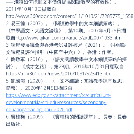
── 淺談如何挖掘文本價值提高閱讀教學的有效性〉。
2011年10月13日擷取自
http://www.360doc.com/content/11/1013/21/7285775_1558
2. 易三德（2007）。〈閱讀教學中的文本細讀策略〉。
《中學語文・大語文論壇》，第10期。2007年5月25日擷
取自http://www.qikan.com.cn/article/zxdl20071033.html
3. 課程發展議會與香港考試及評核局（2021）。《中國語
文課程及評估指引（中四至中六）》。香港：作者。
4. 劉敬軍（2016）。〈語文閱讀教學中文本細讀策略的探
討〉。《成才之路》，第29期。2016年10月31日擷取自
https://m.fx361.com/news/2016/1031/523413.html
5. 鮑國鴻（2020）。〈「文本細讀：閱讀教學課堂反思」
簡報〉。2020年12月5日擷取自
https://www.edb.gov.hk/attachment/tc/curriculum-
development/kla/chi-edu/resources/secondary-
edu/lang/reading_pau_2020.pdf
6. 竇桂梅（2009）。《竇桂梅的閱讀課堂》。長春：長春
出版社。