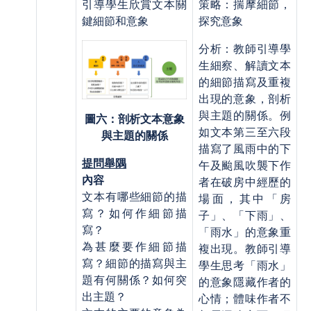
引導學生欣賞文本關
策略：揣摩細節，
鍵細節和意象
探究意象
分析：教師引導學
生細察、解讀文本
的細節描寫及重複
出現的意象，剖析
與主題的關係。例
圖六：剖析文本意象
如文本第三至六段
與主題的關係
描寫了風雨中的下
提問舉隅
午及颱風吹襲下作
內容
者在破房中經歷的
文本有哪些細節的描
場面，其中「房
寫？如何作細節描
子」、「下雨」、
寫？
「雨水」的意象重
為甚麼要作細節描
複出現。教師引導
寫？細節的描寫與主
學生思考「雨水」
題有何關係？如何突
的意象隱藏作者的
出主題？
心情；體味作者不