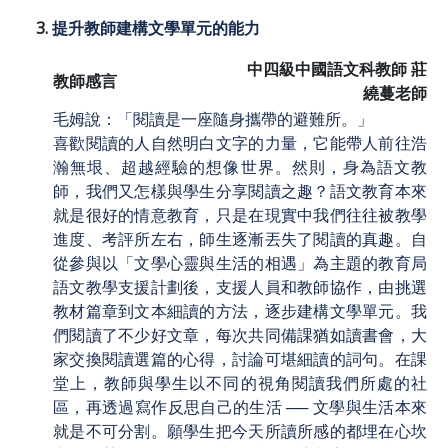
提升教師建構文學單元的能力
中四級中國語文科教師 莊
教師感言
繞蔓老師
毛姆說：「閱讀是一座隨身攜帶的避難所。」
喜歡閱讀的人自然明白文字的力量，它能帶人前往浩
瀚無垠、超越經驗的想像世界。然則，身為語文教
師，我們又怎樣與學生分享閱讀之趣？語文教育本來
就是很好的情意教育，只是在現實中我們往往被教學
進度、考評所左右，師生逐漸丟失了閱讀的真趣。自
從參與以「文學心靈與生活的相遇」為主題的教育局
語文教學支援計劃後，支援人員和教師協作，由挑選
教材篇章到文本細讀的方法，逐步建構文學單元。我
們閱讀了不少好文章，每次共同備課猶如讀書會，大
家交換閱讀選篇的心得，討論可堪細讀的詞句。在課
堂上，教師與學生以不同的視角閱讀我們所處的社
區，再透過寫作反思自己的生活 ── 文學與生活本來
就是不可分割。願學生把今天所讀所感的都埋在心坎