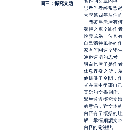
名推測文章內容，
圖三：探究文題
思考作者經常想起
大學第四年居住的
一間破舊老屋有何
獨特之處？跟作者
蛻變成為一位具有
自己獨特風格的作
家有何關連？學生
通過這樣的思考，
明白此屋子是作者
休息容身之所，為
他提供了空間，作
者在屋中從事自己
喜歡的文學創作。
學生通過探究文題
的意涵，對文本的
內容有了概括的理
解，掌握細讀文本
內容的關注點。