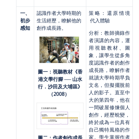
一、
認識作者大學時期的
策略：還原情境
初步
生活經歷，瞭解他的
代入體驗
感知
創作成長路。
分析：教師摘錄作
者演講的內容，運
用視聽教材、圖
象，讓學生從多角
度認識作者的創作
成長路，瞭解作者
圖一：視聽教材《香
就讀大學時期早負
港文學行腳 ── 山水
文名，但擬擺脫前
行．沙田及大埔區》
人的影子。直至中
（
2008
）
大的第四年，他在
一間破屋修煉個人
創作，經歷蛻變，
終於成為一位具有
自己獨特風格的作
家。學生掌握作者
圖二：作者創作成長