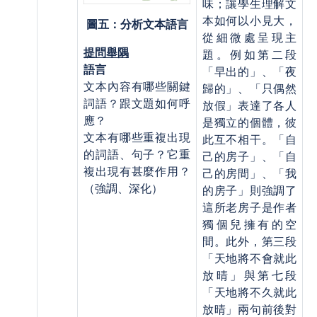
味；讓學生理解文
本如何以小見大，
圖五：分析文本語言
從細微處呈現主
提問舉隅
題。例如第二段
語言
「早出的」、「夜
文本內容有哪些關鍵
歸的」、「只偶然
詞語？跟文題如何呼
放假」表達了各人
應？
是獨立的個體，彼
文本有哪些重複出現
此互不相干。「自
的詞語、句子？它重
己的房子」、「自
複出現有甚麼作用？
己的房間」、「我
（強調、深化）
的房子」則強調了
這所老房子是作者
獨個兒擁有的空
間。此外，第三段
「天地將不會就此
放晴」與第七段
「天地將不久就此
放晴」兩句前後對