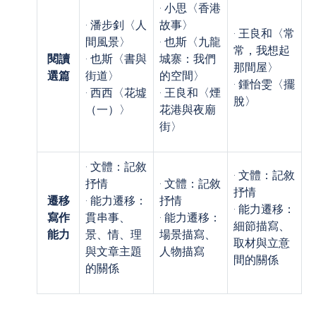
· 小思〈香港
· 潘步釗〈人
故事〉
· 王良和〈常
間風景〉
· 也斯〈九龍
常，我想起
閱讀
· 也斯〈書與
城寨：我們
那間屋〉
選篇
街道〉
的空間〉
· 鍾怡雯〈擺
· 西西〈花墟
· 王良和〈煙
脫〉
（一）〉
花港與夜廟
街〉
· 文體：記敘
· 文體：記敘
抒情
· 文體：記敘
抒情
遷移
· 能力遷移：
抒情
· 能力遷移：
寫作
貫串事、
· 能力遷移：
細節描寫、
能力
景、情、理
場景描寫、
取材與立意
與文章主題
人物描寫
間的關係
的關係