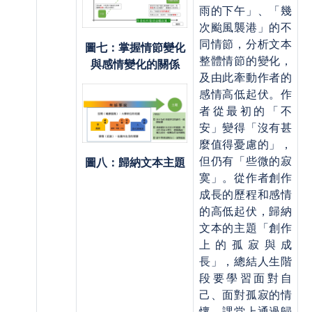
雨的下午」、「幾
次颱風襲港」的不
同情節，分析文本
圖七：掌握情節變化
整體情節的變化，
與感情變化的關係
及由此牽動作者的
感情高低起伏。作
者從最初的「不
安」變得「沒有甚
麼值得憂慮的」，
但仍有「些微的寂
圖八：歸納文本主題
寞」。從作者創作
成長的歷程和感情
的高低起伏，歸納
文本的主題「創作
上的孤寂與成
長」，總結人生階
段要學習面對自
己、面對孤寂的情
懷。課堂上通過歸