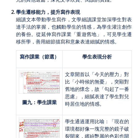
學生遷移能力，提升寫作表現
細讀文本帶動學生寫作，文學細讀課堂加深學生對表
達手法的掌握，也觸動學生的情感，為學生灌注創作
的養份。從延伸寫作課業「重遊舊地」，可見學生遷
移所學，善用細節描寫和意象表達細膩的情感。
寫作課業（節選）
學生表現分析
文章開首以「今天的壓力」對
比「小時候的無憂」，突顯對
舊地的懷念，故「勾起了一番
思慮」，細膩表達了學生對兒
圖九：學生課業
時居住地的情感。
學生通過運用比喻：「現在的
環境都好像一塊完整的鏡子破
裂開來，繽紛艷麗的色彩也開