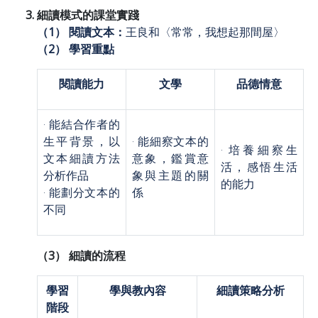
細讀模式的課堂實踐
（1） 閱讀文本：
王良和〈常常，我想起那間屋〉
（2） 學習重點
閱讀能力
文學
品德情意
· 能結合作者的
生平背景，以
· 能細察文本的
· 培養細察生
文本細讀方法
意象，鑑賞意
活，感悟生活
分析作品
象與主題的關
的能力
· 能劃分文本的
係
不同
（3） 細讀的流程
學習
學與教內容
細讀策略分析
階段