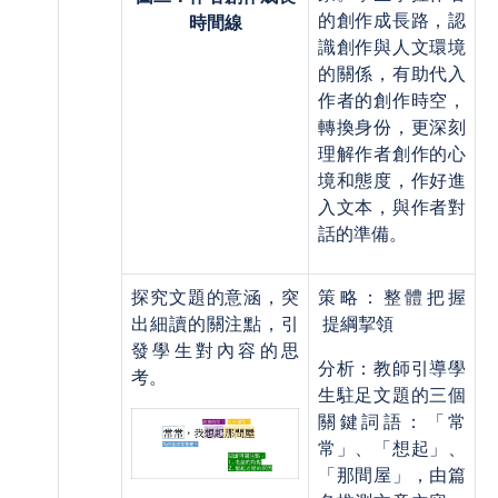
的創作成長路，認
時間線
識創作與人文環境
的關係，有助代入
作者的創作時空，
轉換身份，更深刻
理解作者創作的心
境和態度，作好進
入文本，與作者對
話的準備。
探究文題的意涵，突
策略：整體把握
出細讀的關注點，引
提綱挈領
發學生對內容的思
分析：教師引導學
考。
生駐足文題的三個
關鍵詞語：「常
常」、「想起」、
「那間屋」，由篇