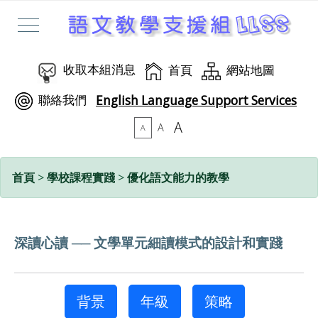
收取本組消息
首頁
網站地圖
聯絡我們
English Language Support Services
A
A
A
首頁
>
學校課程實踐
>
優化語文能力的教學
深讀心讀 ── 文學單元細讀模式的設計和實踐
背景
年級
策略