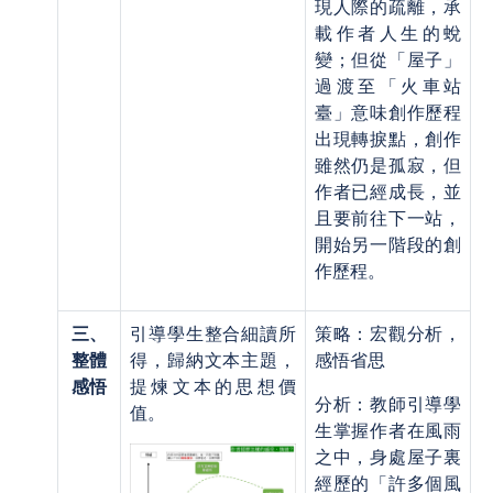
現人際的疏離，承
載作者人生的蛻
變；但從「屋子」
過渡至「火車站
臺」意味創作歷程
出現轉捩點，創作
雖然仍是孤寂，但
作者已經成長，並
且要前往下一站，
開始另一階段的創
作歷程。
三、
引導學生整合細讀所
策略：宏觀分析，
整體
得，歸納文本主題，
感悟省思
感悟
提煉文本的思想價
分析：教師引導學
值。
生掌握作者在風雨
之中，身處屋子裏
經歷的「許多個風