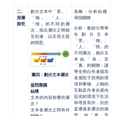
二、
劃分文本中「景」、
策略：分析結構
深層
「物」、「人」、
尋找關聯
探究
「情」的不同的層
分析：教師引導學
次，指出層次之間相
生劃分文本
互扣連，以呈現主題
「景」、「物」、
的情思。
「人」、「情」的
不同層次，揭示文
本由「表」至
「裏」的關聯；讓
學生明白作者描寫
圖四：劃分文本層次
老屋院子四周的環
境和事物、人物的
提問舉隅
互動及作者在屋內
結構
惡劣的環境下生活
文本的內容有哪些層
和埋首寫作，目的
次？
是通過多層次的描
文本各層次之間有何
寫，由「表」至