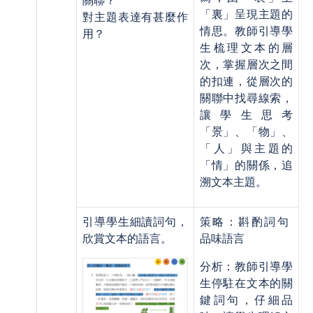
關聯？
「裏」呈現主題的
對主題表達有甚麼作
情思。教師引導學
用？
生梳理文本的層
次，掌握層次之間
的扣連，從層次的
關聯中找尋線索，
讓學生思考
「景」、「物」、
「人」與主題的
「情」的關係，追
溯文本主題。
引導學生細讀詞句，
策略：斟酌詞句
欣賞文本的語言。
品味語言
分析：教師引導學
生停駐在文本的關
鍵詞句，仔細品