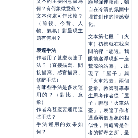
文本的主要的意象為
顧屋漏連夜雨，獨
何？有何象徵意義？
自在冷清的氛圍中
文本何處可作比較？
埋首創作的情感變
（前後、今昔、人
化。
物、氣氛）對呈現主
文本第七段「（火
題有何用？
車）彷彿就在我房
表達手法
間的樑上馳過。我
作者用了甚麼表達手
眼前遂浮現起一座
法？（直接描寫、間
荒涼的站臺」，出
接描寫、感官描寫、
現了「屋子」與
修辭手法）
「火車站臺」兩個
有哪些手法是多次運
意象。教師引導學
用的？（對比、意
生思考作者從「屋
象）
子」聯想「火車站
作者為甚麼要運用這
臺」，表達了作者
些手法？
通過兩個意象的相
手法運用的效果如
似性，兩處皆是作
何？
者的暫寄之所，呈