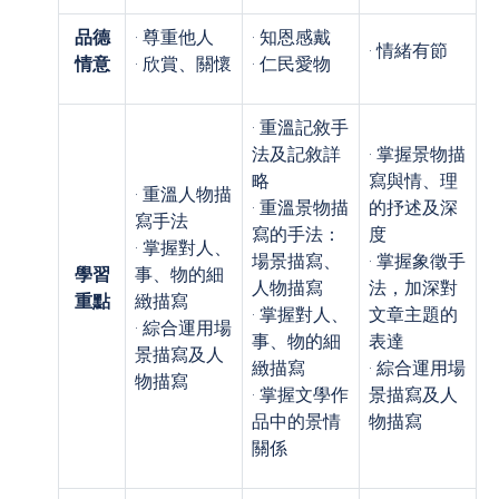
品德
· 尊重他人
· 知恩感戴
· 情緒有節
情意
· 欣賞、關懷
· 仁民愛物
· 重溫記敘手
法及記敘詳
· 掌握景物描
略
寫與情、理
· 重溫人物描
· 重溫景物描
的抒述及深
寫手法
寫的手法：
度
· 掌握對人、
場景描寫、
· 掌握象徵手
學習
事、物的細
人物描寫
法，加深對
重點
緻描寫
· 掌握對人、
文章主題的
· 綜合運用場
事、物的細
表達
景描寫及人
緻描寫
· 綜合運用場
物描寫
· 掌握文學作
景描寫及人
品中的景情
物描寫
關係