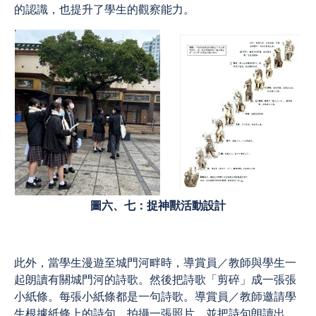
的認識，也提升了學生的觀察能力。
圖六、七：捉神獸活動設計
此外，當學生漫遊至城門河畔時，導賞員／教師與學生一
起朗讀有關城門河的詩歌。然後把詩歌「剪碎」成一張張
小紙條。每張小紙條都是一句詩歌。導賞員／教師邀請學
生根據紙條上的詩句，拍攝一張照片，並把詩句朗讀出