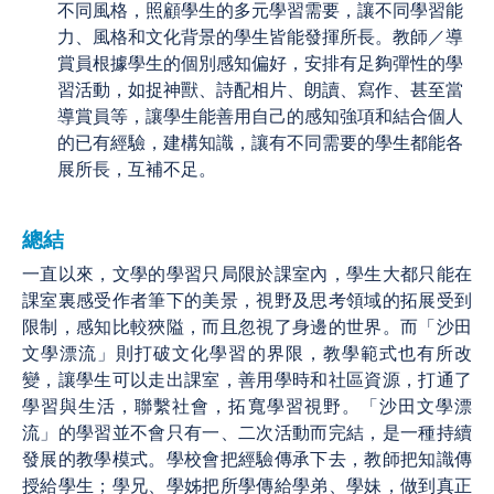
不同風格，照顧學生的多元學習需要，讓不同學習能
力、風格和文化背景的學生皆能發揮所長。教師／導
賞員根據學生的個別感知偏好，安排有足夠彈性的學
習活動，如捉神獸、詩配相片、朗讀、寫作、甚至當
導賞員等，讓學生能善用自己的感知強項和結合個人
的已有經驗，建構知識，讓有不同需要的學生都能各
展所長，互補不足。
總結
一直以來，文學的學習只局限於課室內，學生大都只能在
課室裏感受作者筆下的美景，視野及思考領域的拓展受到
限制，感知比較狹隘，而且忽視了身邊的世界。而「沙田
文學漂流」則打破文化學習的界限，教學範式也有所改
變，讓學生可以走出課室，善用學時和社區資源，打通了
學習與生活，聯繫社會，拓寬學習視野。「沙田文學漂
流」的學習並不會只有一、二次活動而完結，是一種持續
發展的教學模式。學校會把經驗傳承下去，教師把知識傳
授給學生；學兄、學姊把所學傳給學弟、學妹，做到真正