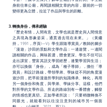
身前往車公廟，再閱讀相關文章的內容，眼前的一切
變得更為立體，拉近了作品與學生的距離。
轉換身份，傳承經驗
「歷史有情，人間有意，文學也就是歷史與人間情意
之具現為形象姿采，通貫過去現在未來。」（黃繼
持，1991，序頁I—V）學生跟隨導賞員／教師的腳步
「漫遊」沙田的景點和文學作品：一邊遊覽，一邊閱
讀相關的作品，興味甚濃，體會更深。學生不但可以
走出課室，豐富其語文學習經歷，連繫學習與生活；
亦可以換個「身份」，成為「種子導師」，擔任「導
賞員」和設計路線，帶領學弟、學妹從不同的角度漫
遊沙田，把早前漫遊所學到的知識傳承、轉化，再用
另一個身份和角度，與學弟、學妹分享。這樣，他們
對所學的文學作品、所走的路線別有一番體會，觸發
的情感也更真切。正如學者所說：「只要稍微轉換不
同眼光，就能看到以往沒注意到的城巿另一個面
貌。」（山納洋，2021，頁13）