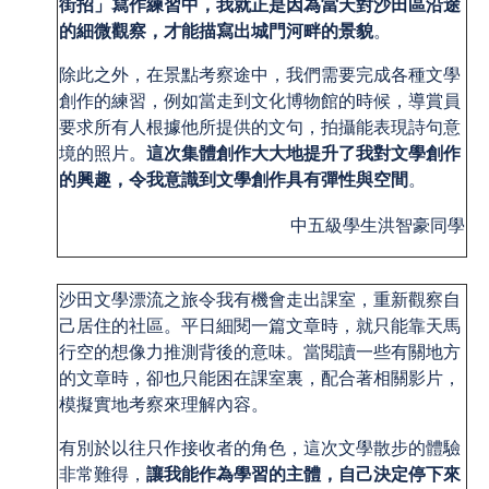
街招」寫作練習中，我就正是因為當天對沙田區沿途
的細微觀察，才能描寫出城門河畔的景貌
。
除此之外，在景點考察途中，我們需要完成各種文學
創作的練習，例如當走到文化博物館的時候，導賞員
要求所有人根據他所提供的文句，拍攝能表現詩句意
境的照片。
這次集體創作大大地提升了我對文學創作
的興趣，令我意識到文學創作具有彈性與空間
。
中五級學生洪智豪同學
沙田文學漂流之旅令我有機會走出課室，重新觀察自
己居住的社區。平日細閱一篇文章時，就只能靠天馬
行空的想像力推測背後的意味。當閱讀一些有關地方
的文章時，卻也只能困在課室裏，配合著相關影片，
模擬實地考察來理解內容。
有別於以往只作接收者的角色，這次文學散步的體驗
非常難得，
讓我能作為學習的主體，自己決定停下來