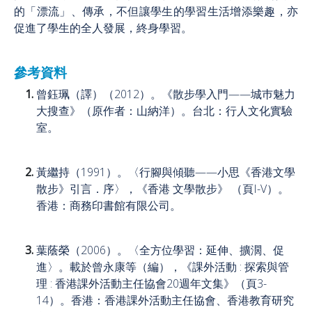
的「漂流」、傳承，不但讓學生的學習生活增添樂趣，亦
促進了學生的全人發展，終身學習。
參考資料
曾鈺珮（譯）（2012）。《散步學入門——城巿魅力
大搜查》（原作者：山納洋）。台北：行人文化實驗
室。
黃繼持（1991）。〈行腳與傾聽——小思《香港文學
散步》引言．序〉，《香港 文學散步》 （頁I-V）。
香港：商務印書館有限公司。
葉蔭榮（2006）。〈全方位學習：延伸、擴濶、促
進〉。載於曾永康等（編），《課外活動 : 探索與管
理 : 香港課外活動主任協會20週年文集》（頁3-
14）。香港：香港課外活動主任協會、香港教育研究