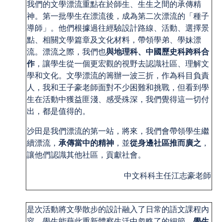
我們的文學漂流重點在於師生、生生之間的承傳精
神。第一批學生在漂流後，成為第二次漂流的「種子
導師」。他們根據過往經驗設計路線、活動、選擇景
點、相關文學篇章及文化材料，帶領學弟、學妹漂
流。漂流之際，我們也
與地理科、中國歷史科跨科合
作
，讓學生從一個更宏觀的視野去認識社區、理解文
學和文化。文學漂流的籌辦一波三折，作為科目負責
人，我和王子豪老師面對不少困難和挑戰，但看到學
生在活動中獲益匪淺、感受殊深，我們覺得這一切付
出，都是值得的。
沙田是我們漂流的第一站，將來，我們會帶領學生繼
續漂流，
承傳當中的精神
，並
從身邊社區推而廣之
，
讓他們認識其他社區，貢獻社會。
中文科科主任江志豪老師
是次活動將文學散步的設計融入了日常的語文課程內
容，學生能藉此重新體察生活中忽略了的細節。
學生