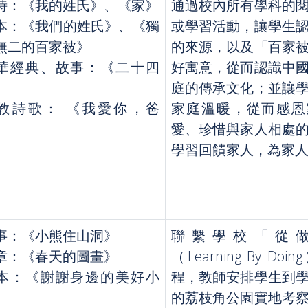
詩：《我的姓氏》、《家》
通過校內所有學科的
本：《我們的姓氏》、《獨
或學習活動，讓學生
無二的百家被》
的來源，以及「百家
華經典、故事：《二十四
好寓意，從而認識中
》
庭的傳承文化；並讓
教詩歌： 《我愛你，爸
家庭溫暖，從而感恩
》
愛、珍惜與家人相處
學習回饋家人，為家
事：《小熊住山洞》
聯繫學校「從
章：《春天的圖畫》
（Learning By Doi
本：《謝謝身邊的美好小
程，教師安排學生到
》
的荔枝角公園實地考