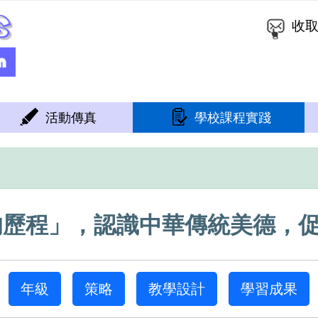
收
活動傳真
學校課程實踐
的歷程」，認識中華傳統美德，
年級
策略
教學設計
學習成果