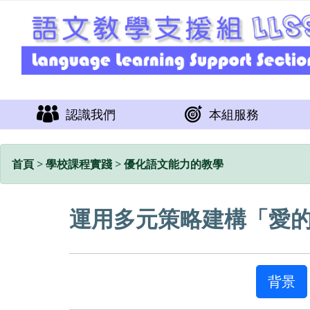
認識我們
本組服務
首頁
>
學校課程實踐
>
優化語文能力的教學
運用多元策略建構「愛
背景