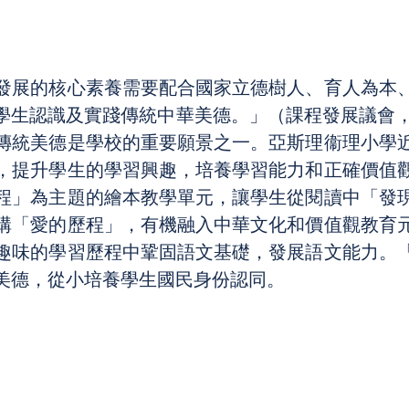
發展的核心素養需要配合國家立德樹人、育人為本
生認識及實踐傳統中華美德。」（課程發展議會，20
傳統美德是學校的重要願景之一。亞斯理衞理小學
，提升學生的學習興趣，培養學習能力和正確價值
程」為主題的繪本教學單元，讓學生從閱讀中「發
構「愛的歷程」，有機融入中華文化和價值觀教育
趣味的學習歷程中鞏固語文基礎，發展語文能力。
美德，從小培養學生國民身份認同。