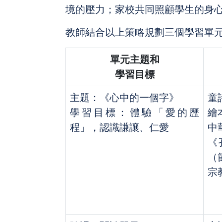
境的壓力；家校共同照顧學生的身
教師結合以上策略規劃三個學習單
單元主題和
學習目標
主題：《心中的一個字》
童
學習目標：體驗「愛的歷
繪
程」，認識謙讓、仁愛
中
《
（
宗