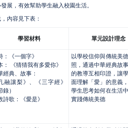
心發展，有效幫助學生融入校園生活。
元，內容見下表：
學習材料
單元設計理念
詩：《一個字》
以學校信仰與傳統美
本： 《猜猜我有多愛你》
照，通過中華經典故
華經典、故事：
的教導互相印證，讓
孔融讓梨》、《三字經》
面理解「愛」的意義
節錄）
學生思考如何在生活
教詩歌：《愛是》
實踐傳統美德