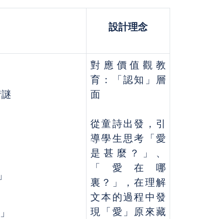
設計理念
對應價值觀教
育：「認知」層
猜謎
面
從童詩出發，引
導學生思考「愛
是甚麼？」、
「愛在哪
」
裏？」，在理解
文本的過程中發
現「愛」原來藏
。」