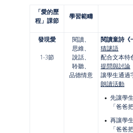
「愛的歷
學習範疇
程」課節
發現愛
閱讀、
閱讀童詩《
思維、
猜謎語
1-3節
說話、
配合文本特
聆聽、
提問與討論
品德情意
讓學生通過
朗讀活動
先讓學
「爸爸
再讓學
「爸爸