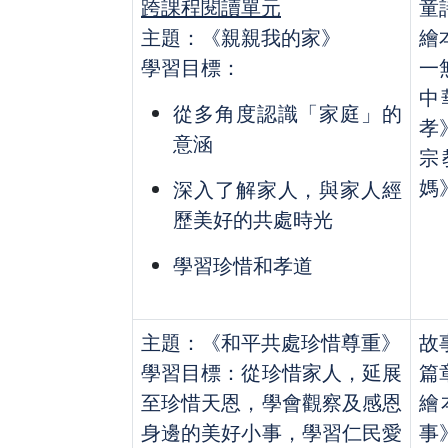
跨課程閱讀單元
童
主題：《親親我的家》
繪
學習目標：
一
中
從多角度認識「家庭」的
孝
意涵
宗
媽
深入了解家人，與家人經
歷美好的共處時光
學習珍惜和孝道
主題：《和平共處珍惜尊重》
故
學習目標：從珍惜家人，延展
篇
至珍惜天恩，學會觀察及感恩
繪
身邊的美好小事，學習仁民愛
事