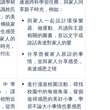
閱讀學材
通過跨科學習任務，與家人同
認識姓氏
享親子時光，例如：
被」的美
與家人一起設計環保樂
國傳統家
器、做運動、共讀與主題
學生感受
相關的圖書，並以文字或
家人的
說話表達對家人的愛
的時光，
人付出
分享曾被家人原諒的事
情，並與家人分享感受，
表達感恩之情
做中學
進行漫遊校園活動，尋找
ng）」課
校園中的每個角落，發掘
學校附近
值得感恩的美好小事，學
察，從而
習不論大小事情也要感恩