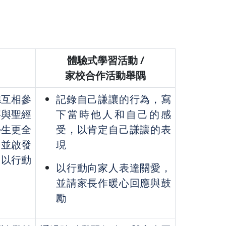
體驗式學習活動 /
家校合作活動舉隅
德互相參
記錄自己謙讓的行為，寫
事與聖經
下當時他人和自己的感
學生更全
受，以肯定自己謙讓的表
，並啟發
現
中以行動
以行動向家人表達關愛，
並請家長作暖心回應與鼓
勵